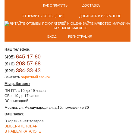
КАК ОПЛАТИТЬ
ДОСТАВКА
ОТПРАВИТЬ СООБЩЕНИЕ
ДОБАВИТЬ В ИЗБРАННОЕ
ВХОД
РЕГИСТРАЦИЯ
Наш телефон:
645-17-60
(495)
208-57-68
(916)
384-33-43
(926)
Заказать
обратный звонок
Мы работаем:
ПН-ПТ: с 10 до 19 часов
СБ: с 10 до 17 часов
ВС: выходной
Москва, ул. Международная, д.15, помещение 30
Ваш заказ:
В корзине нет товаров.
ВЫБЕРИТЕ ТОВАР
В НАШЕМ КАТАЛОГЕ